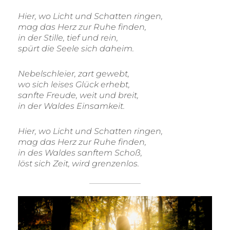
Hier, wo Licht und Schatten ringen,
mag das Herz zur Ruhe finden,
in der Stille, tief und rein,
spürt die Seele sich daheim.
Nebelschleier, zart gewebt,
wo sich leises Glück erhebt,
sanfte Freude, weit und breit,
in der Waldes Einsamkeit.
Hier, wo Licht und Schatten ringen,
mag das Herz zur Ruhe finden,
in des Waldes sanftem Schoß,
löst sich Zeit, wird grenzenlos.