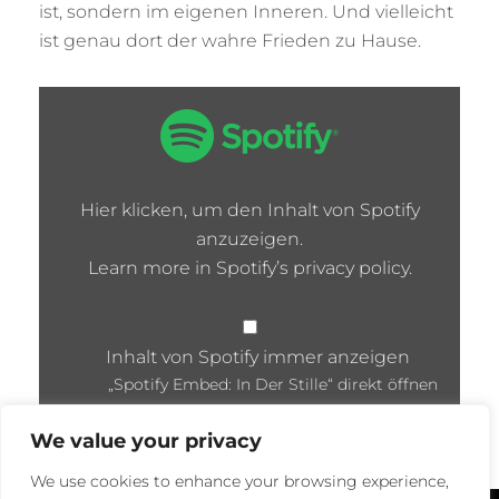
ist, sondern im eigenen Inneren. Und vielleicht
ist genau dort der wahre Frieden zu Hause.
„SPOTIFY
EMBED:
IN
DER
STILLE“
VON
Hier klicken, um den Inhalt von Spotify
SPOTIFY
anzuzeigen.
ANZEIGEN
Learn more in
Spotify’s privacy policy
.
Inhalt von Spotify immer anzeigen
„Spotify Embed: In Der Stille“ direkt öffnen
We value your privacy
We use cookies to enhance your browsing experience,