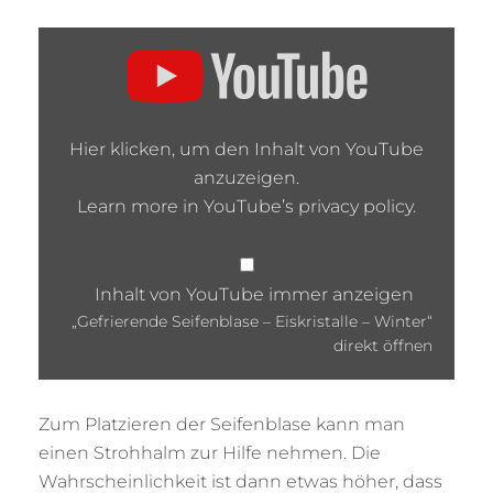
„GEFRIERENDE
SEIFENBLASE
–
EISKRISTALLE
–
WINTER“
Hier klicken, um den Inhalt von YouTube
VON
anzuzeigen.
YOUTUBE
Learn more in
YouTube’s privacy policy
.
ANZEIGEN
Inhalt von YouTube immer anzeigen
„Gefrierende Seifenblase – Eiskristalle – Winter“
direkt öffnen
Zum Platzieren der Seifenblase kann man
einen Strohhalm zur Hilfe nehmen. Die
Wahrscheinlichkeit ist dann etwas höher, dass