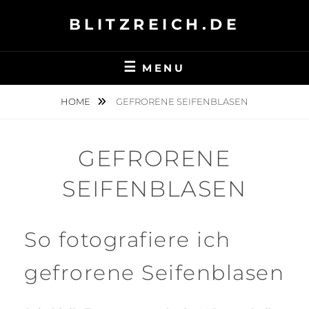
Skip
BLITZREICH.DE
to
content
MENU
HOME
GEFRORENE SEIFENBLASEN
GEFRORENE
SEIFENBLASEN
So fotografiere ich
gefrorene Seifenblasen