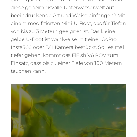
diese geheimnisvolle Unterwasserwelt auf
beeindruckende Art und Weise einfangen? Mit
einem modifizierten Mini-U-Boot, das für Tiefen
von bis zu 3 Metern geeignet ist. Das kleine,
gelbe U-Boot ist wahlweise mit einer GoPro,
Insta360 oder DJI Kamera bestückt. Soll es mal
tiefer gehen, kommt das FiFish V6 ROV zum
Einsatz, dass bis zu einer Tiefe von 100 Metern
tauchen kann.