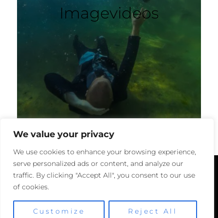
Imagevideos
We value your privacy
We use cookies to enhance your browsing experience,
serve personalized ads or content, and analyze our
traffic. By clicking "Accept All", you consent to our use
of cookies.
Instagram
DSGVO
Impressum
Customize
Reject All
COPYRIGHT © 2026
BLITZREICH.DE
. ALL RIGHTS