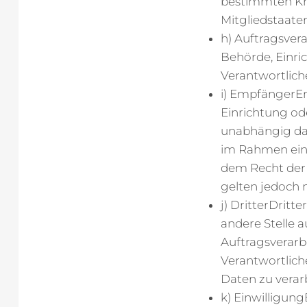
bestimmten Kr
Mitgliedstaate
h) Auftragsvera
Behörde, Einri
Verantwortliche
i) EmpfängerEm
Einrichtung od
unabhängig davo
im Rahmen ein
dem Recht der
gelten jedoch 
j) DritterDritt
andere Stelle 
Auftragsverarb
Verantwortlich
Daten zu verar
k) Einwilligung