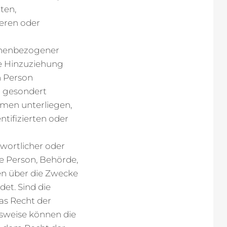
ten,
ieren oder
onenbezogener
e Hinzuziehung
n Person
n gesondert
men unterliegen,
tifizierten oder
twortlicher oder
che Person, Behörde,
en über die Zwecke
et. Sind die
as Recht der
sweise können die