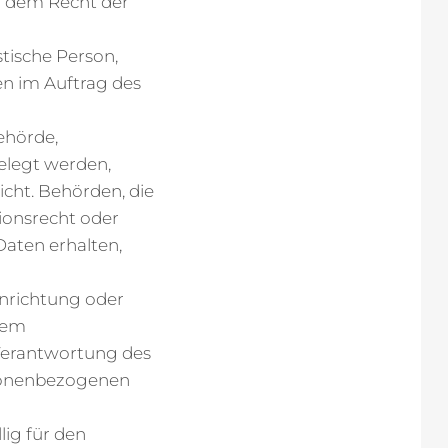
r dem Recht der
stische Person,
en im Auftrag des
ehörde,
elegt werden,
icht. Behörden, die
onsrecht oder
aten erhalten,
Einrichtung oder
dem
 Verantwortung des
rsonenbezogenen
lig für den