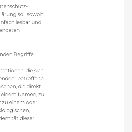
atenschutz-
ärung soll sowohl
infach lesbar und
wendeten
nden Begriffe:
ationen, die sich
lgenden „betroffene
esehen, die direkt
e einem Namen, zu
r zu einem oder
iologischen,
dentität dieser