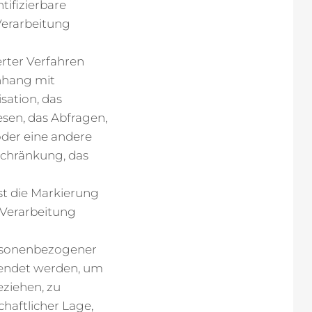
tifizierbare
Verarbeitung
erter Verfahren
nhang mit
sation, das
sen, das Abfragen,
der eine andere
schränkung, das
st die Markierung
 Verarbeitung
personenbezogener
wendet werden, um
eziehen, zu
haftlicher Lage,