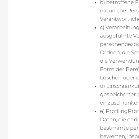
b) betroffene P
natürliche Per
Verantwortlich
c) Verarbeitung
ausgeführte V
personenbezoge
Ordnen, die Sp
die Verwendung
Form der Berei
Löschen oder d
d) Einschränku
gespeicherter 
einzuschränken
e) ProfilingPro
Daten, die dar
bestimmte persö
bewerten, insb