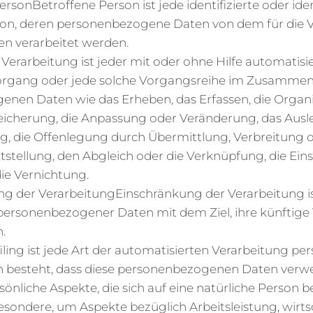
ersonBetroffene Person ist jede identifizierte oder iden
son, deren personenbezogene Daten von dem für die 
en verarbeitet werden.
Verarbeitung ist jeder mit oder ohne Hilfe automatisi
organg oder jede solche Vorgangsreihe im Zusamme
nen Daten wie das Erheben, das Erfassen, die Organi
eicherung, die Anpassung oder Veränderung, das Ausle
, die Offenlegung durch Übermittlung, Verbreitung o
tstellung, den Abgleich oder die Verknüpfung, die Ein
ie Vernichtung.
ng der VerarbeitungEinschränkung der Verarbeitung i
personenbezogener Daten mit dem Ziel, ihre künftige
.
filing ist jede Art der automatisierten Verarbeitung 
in besteht, dass diese personenbezogenen Daten ver
nliche Aspekte, die sich auf eine natürliche Person b
esondere, um Aspekte bezüglich Arbeitsleistung, wirtsc