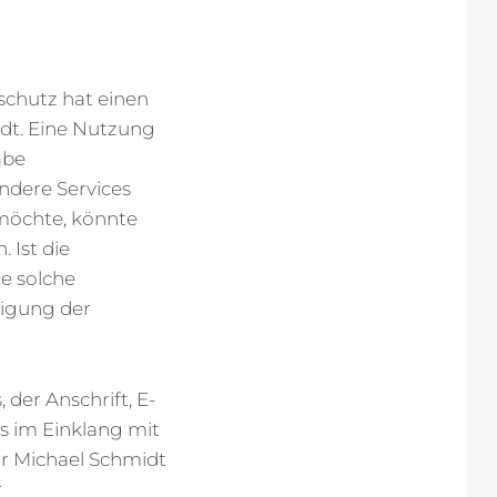
schutz hat einen
idt. Eine Nutzung
abe
ndere Services
möchte, könnte
 Ist die
e solche
ligung der
der Anschrift, E-
s im Einklang mit
r Michael Schmidt
r