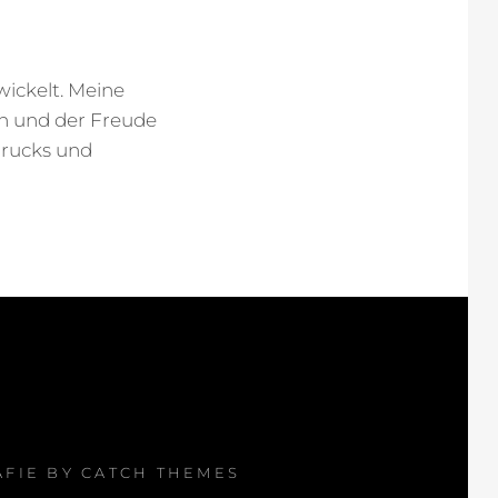
wickelt. Meine
n und der Freude
drucks und
AFIE BY
CATCH THEMES