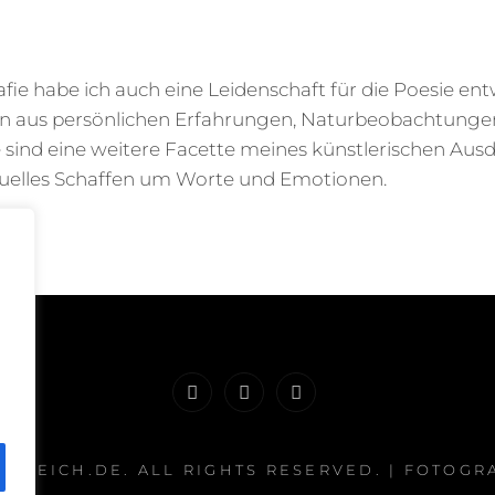
ie habe ich auch eine Leidenschaft für die Poesie ent
en aus persönlichen Erfahrungen, Naturbeobachtunge
e sind eine weitere Facette meines künstlerischen Aus
uelles Schaffen um Worte und Emotionen.
Instagram
DSGVO
Impressum
ITZREICH.DE
. ALL RIGHTS RESERVED. | FOTOGR